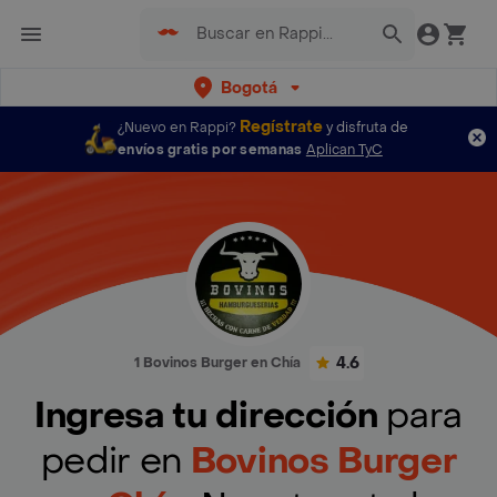
Bogotá
Regístrate
¿Nuevo en Rappi?
y disfruta de
envíos gratis por semanas
Aplican TyC
4.6
1 Bovinos Burger en Chía
Ingresa tu dirección
para
pedir en
Bovinos Burger