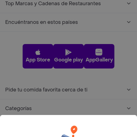
Top Marcas y Cadenas de Restaurantes
Encuéntranos en estos países
App Store
Google play
AppGallery
Pide tu comida favorita cerca de ti
Categorías
Únete a Rappi