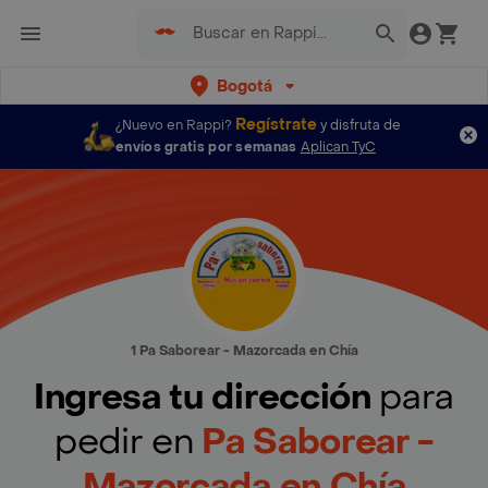
Bogotá
Regístrate
¿Nuevo en Rappi?
y disfruta de
envíos gratis por semanas
Aplican TyC
1 Pa Saborear - Mazorcada en Chía
Ingresa tu dirección
para
pedir en
Pa Saborear -
Mazorcada en Chía