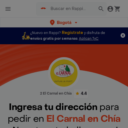
Bogotá
Regístrate
¿Nuevo en Rappi?
y disfruta de
envíos gratis por semanas
Aplican TyC
4.4
2 El Carnal en Chía
Ingresa tu dirección
para
pedir en
El Carnal en Chía