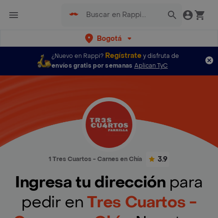
Bogotá
Regístrate
¿Nuevo en Rappi?
y disfruta de
envíos gratis por semanas
Aplican TyC
3.9
1 Tres Cuartos - Carnes en Chía
Ingresa tu dirección
para
pedir en
Tres Cuartos -