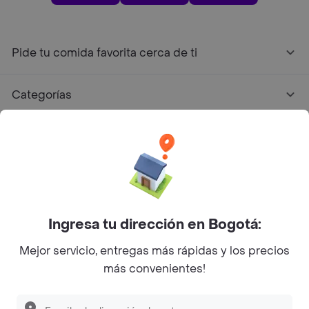
Pide tu comida favorita cerca de ti
Categorías
Únete a Rappi
Sobre Rappi
Facebook
Twitter
Instagram
Ingresa tu dirección en Bogotá:
Mejor servicio, entregas más rápidas y los precios
©
2026
Rappi Inc. All rights reserved.
más convenientes!
Descubre las
PROMOCIONES
que tenemos
para ti