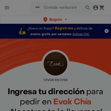
Bogotá
Regístrate
¿Nuevo en Rappi?
y disfruta de
envíos gratis por semanas
Aplican TyC
1 EVOK EN CHÍA
Ingresa tu dirección
para
pedir en
Evok Chía