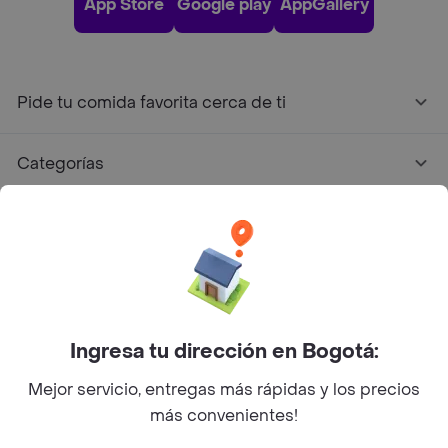
App Store
Google play
AppGallery
Pide tu comida favorita cerca de ti
Categorías
Únete a Rappi
Sobre Rappi
Facebook
Twitter
Instagram
Ingresa tu dirección en Bogotá:
Mejor servicio, entregas más rápidas y los precios
©
2026
Rappi Inc. All rights reserved.
más convenientes!