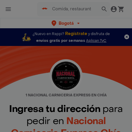
Bogotá
Regístrate
¿Nuevo en Rappi?
y disfruta de
envíos gratis por semanas
Aplican TyC
1 NACIONAL CARNICERIA EXPRESS EN CHÍA
Ingresa tu dirección
para
pedir en
Nacional