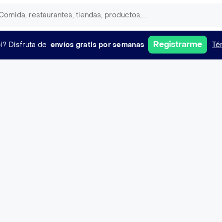
Registrarme
i?
Disfruta de
envíos gratis por semanas
Té