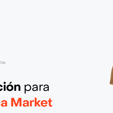
 Chía
ción
para
ca Market