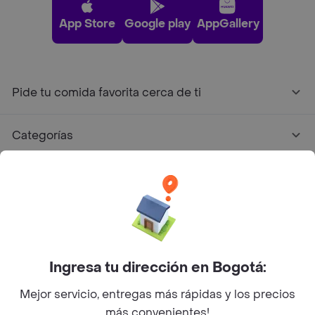
App Store
Google play
AppGallery
Pide tu comida favorita cerca de ti
Categorías
Únete a Rappi
Sobre Rappi
Facebook
Twitter
Instagram
Ingresa tu dirección en Bogotá:
Mejor servicio, entregas más rápidas y los precios
©
2026
Rappi Inc. All rights reserved.
más convenientes!