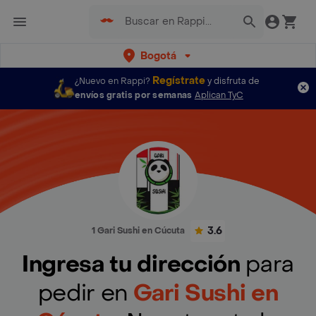
Bogotá
Regístrate
¿Nuevo en Rappi?
y disfruta de
envíos gratis por semanas
Aplican TyC
3.6
1 Gari Sushi en Cúcuta
Ingresa tu dirección
para
pedir en
Gari Sushi en