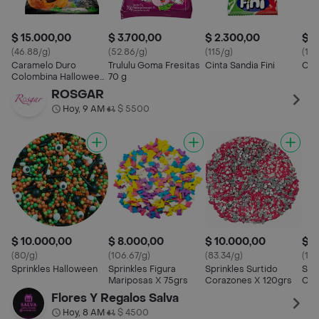
$ 15.000,00
$ 3.700,00
$ 2.300,00
$ 2
(46.88/g)
(52.86/g)
(115/g)
(125
Caramelo Duro
Trululu Goma Fresitas
Cinta Sandia Fini
Cint
Colombina Halloween
70 g
X 320g
ROSGAR
Hoy, 9 AM
$ 5500
•
$ 10.000,00
$ 8.000,00
$ 10.000,00
$ 8
(80/g)
(106.67/g)
(83.34/g)
(106
Sprinkles Halloween
Sprinkles Figura
Sprinkles Surtido
Spri
Mariposas X 75grs
Corazones X 120grs
Cor
Vale
Flores Y Regalos Salva
Hoy, 8 AM
$ 4500
•