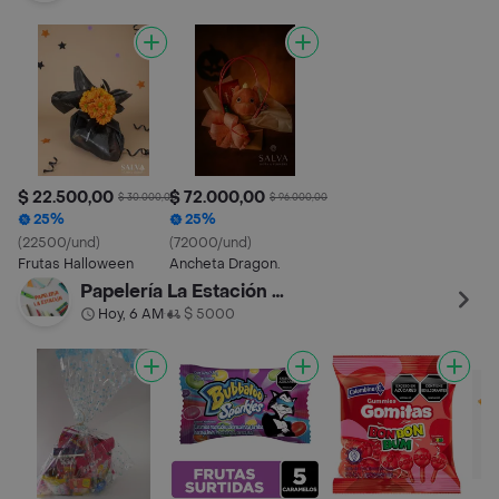
$ 22.500,00
$ 72.000,00
$ 30.000,00
$ 96.000,00
25%
25%
(22500/und)
(72000/und)
Frutas Halloween
Ancheta Dragon.
Papelería La Estación De Suba
Hoy, 6 AM
$ 5000
•