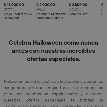
$ 16.000,00
$ 2.000,00
$ 2.800,00
$ 3
(177.78/g)
(80/g)
(62.23/g)
(50
Mega Endulzada De
Caramelo Masticable
Gomitas Bbb
Gomi
Halloween
Bubbaloo Sparkies
Frutas 25 g
Celebra Halloween como nunca
antes con nuestras increíbles
ofertas especiales.
Halloween está a la vuelta de la esquina y queremos
asegurarnos de que tengas todo lo que necesitas
para una celebración espeluznante y divertida.
Nuestras ofertas especiales te brindan la
oportunidad perfecta para prepararte para esta