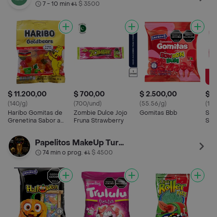
7 - 10 min
$ 3500
•
$ 11.200,00
$ 700,00
$ 2.500,00
$ 7
(140/g)
(700/und)
(55.56/g)
(128
Haribo Gomitas de
Zombie Dulce Jojo
Gomitas Bbb
Ski
Grenetina Sabor a
Fruna Strawberry
Sua
Frutas
Fru
Papelitos MakeUp Turbo
74 min o prog.
$ 4500
•