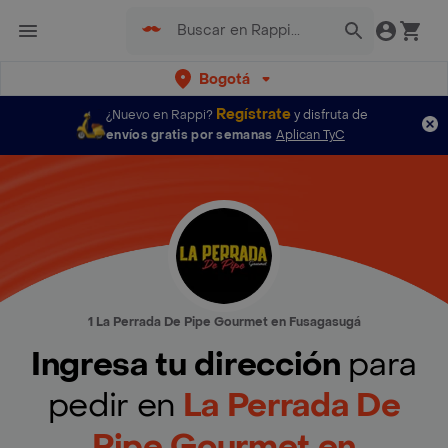
Bogotá
Regístrate
¿Nuevo en Rappi?
y disfruta de
envíos gratis por semanas
Aplican TyC
1 La Perrada De Pipe Gourmet en Fusagasugá
Ingresa tu dirección
para
pedir en
La Perrada De
Pipe Gourmet en