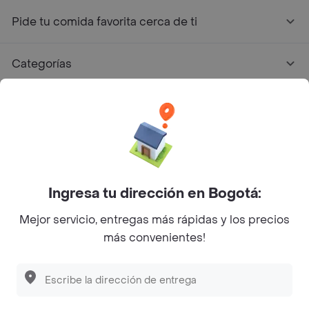
Pide tu comida favorita cerca de ti
Categorías
Únete a Rappi
Sobre Rappi
Facebook
Twitter
Instagram
Ingresa tu dirección en Bogotá:
Mejor servicio, entregas más rápidas y los precios
©
2026
Rappi Inc. All rights reserved.
más convenientes!
Descubre las
PROMOCIONES
que tenemos
para ti
Rappi S.A.S. --- NIT 900.843.898-9 --- Calle 63 # 16A-02