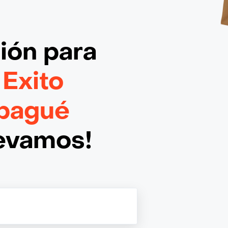
ción
para
 Exito
Ibagué
levamos!