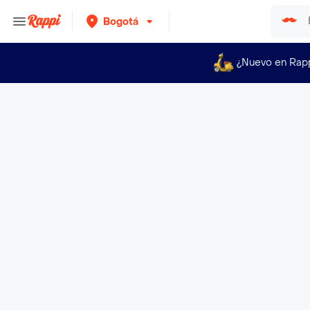
Bogotá
¿Nuevo en Rap