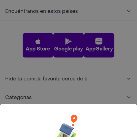
Encuéntranos en estos países
App Store
Google play
AppGallery
Pide tu comida favorita cerca de ti
Categorías
Únete a Rappi
Sobre Rappi