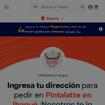
Bogotá
Regístrate
¿Nuevo en Rappi?
y disfruta de
envíos gratis por semanas
Aplican TyC
1 Pintalatte en Ibagué
Ingresa tu dirección
para
pedir en
Pintalatte en
Ibagué
¡Nosotros te lo