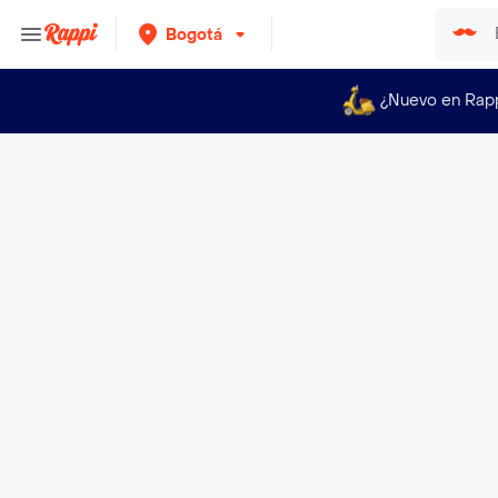
Bogotá
¿Nuevo en Rap