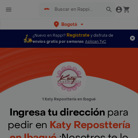
Bogotá
Regístrate
¿Nuevo en Rappi?
y disfruta de
envíos gratis por semanas
Aplican TyC
1 Katy Reposttería en Ibagué
Ingresa tu dirección
para
pedir en
Katy Reposttería
en Ibagué
¡Nosotros te lo