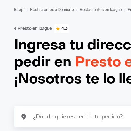
Rappi
Restaurantes a Domicilio
Restaurantes en Ibagué
P
4 Presto en Ibagué
4.3
Ingresa tu direc
pedir en
Presto 
¡Nosotros te lo l