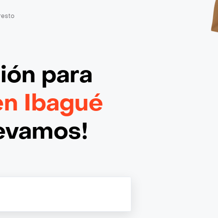
resto
ción
para
en Ibagué
levamos!