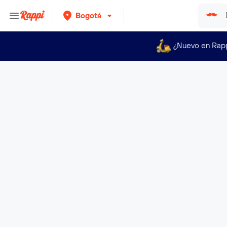
Bogotá
¿Nuevo en Rap