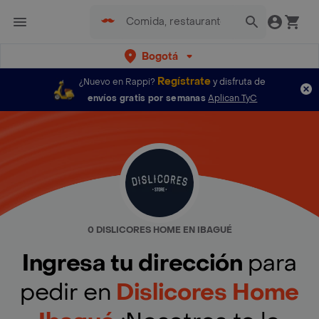
Bogotá
Regístrate
¿Nuevo en Rappi?
y disfruta de
envíos gratis por semanas
Aplican TyC
0 DISLICORES HOME EN IBAGUÉ
Ingresa tu dirección
para
pedir en
Dislicores Home