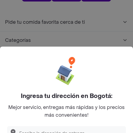
Pide tu comida favorita cerca de ti
Categorías
Únete a Rappi
Sobre Rappi
Facebook
Twitter
Instagram
Ingresa tu dirección en Bogotá:
Mejor servicio, entregas más rápidas y los precios
©
2026
Rappi Inc. All rights reserved.
más convenientes!
Descubre las
PROMOCIONES
que tenemos
para ti