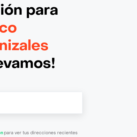
ción
para
aco
nizales
levamos!
ón
para ver tus direcciones recientes