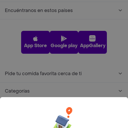
Encuéntranos en estos países
App Store
Google play
AppGallery
Pide tu comida favorita cerca de ti
Categorías
Únete a Rappi
Sobre Rappi