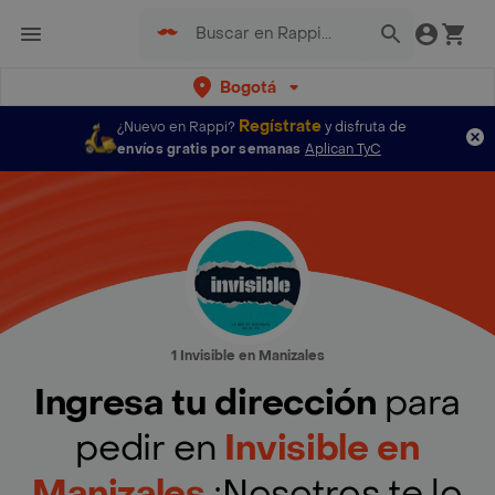
Bogotá
Regístrate
¿Nuevo en Rappi?
y disfruta de
envíos gratis por semanas
Aplican TyC
1 Invisible en Manizales
Ingresa tu dirección
para
pedir en
Invisible en
Manizales
¡Nosotros te lo