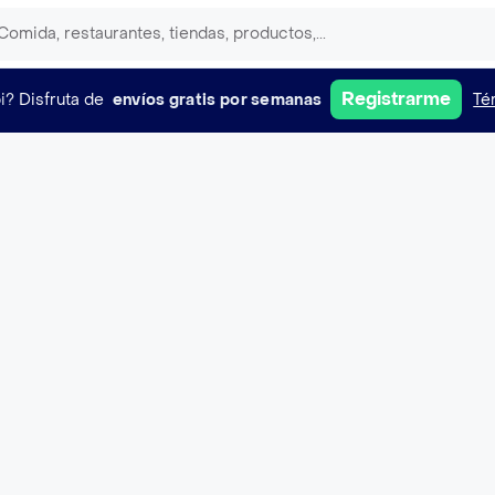
Registrarme
i?
Disfruta de
envíos gratis por semanas
Té