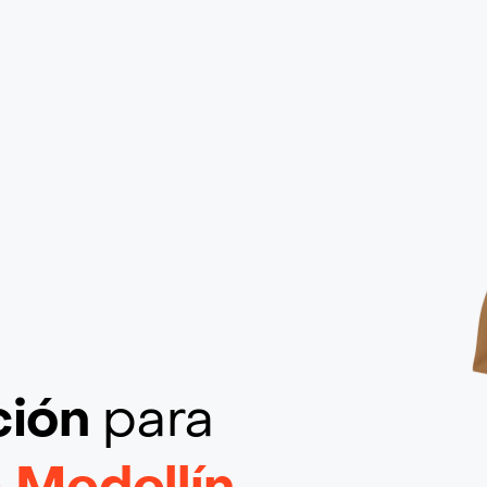
ción
para
 Medellín