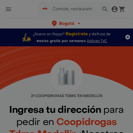
Bogotá
Regístrate
¿Nuevo en Rappi?
y disfruta de
envíos gratis por semanas
Aplican TyC
21 COOPIDROGAS TDMC EN MEDELLÍN
Ingresa tu dirección
para
pedir en
Coopidrogas