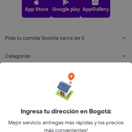
App Store
Google play
AppGallery
Pide tu comida favorita cerca de ti
Categorías
Únete a Rappi
Sobre Rappi
Facebook
Twitter
Instagram
Ingresa tu dirección en Bogotá:
Mejor servicio, entregas más rápidas y los precios
©
2026
Rappi Inc. All rights reserved.
más convenientes!