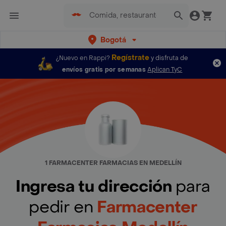
Bogotá
Regístrate
¿Nuevo en Rappi?
y disfruta de
envíos gratis por semanas
Aplican TyC
1 FARMACENTER FARMACIAS EN MEDELLÍN
Ingresa tu dirección
para
pedir en
Farmacenter