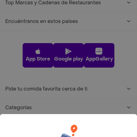
Top Marcas y Cadenas de Restaurantes
Encuéntranos en estos países
App Store
Google play
AppGallery
Pide tu comida favorita cerca de ti
Categorías
Únete a Rappi