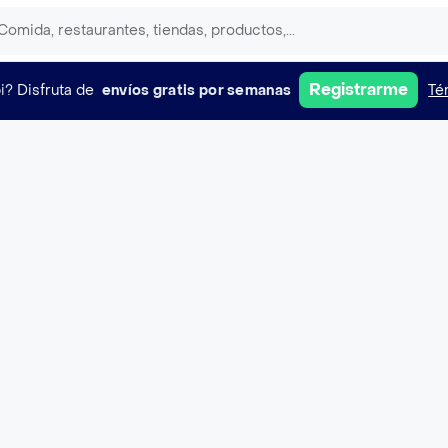
Registrarme
i?
Disfruta de
envíos gratis por semanas
Té