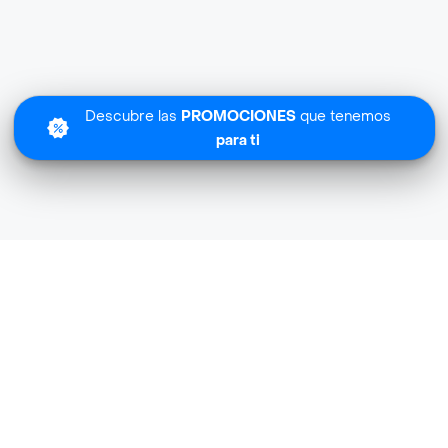
Descubre las
PROMOCIONES
que tenemos
para ti
Lo sentimos
Fedele no tiene cobertura en tu zona.
Descubre
otras tiendas similares
cerca de ti.