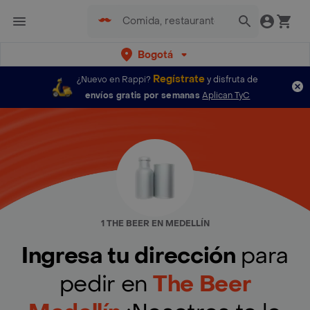
Bogotá
Regístrate
¿Nuevo en Rappi?
y disfruta de
envíos gratis por semanas
Aplican TyC
1 THE BEER EN MEDELLÍN
Ingresa tu dirección
para
pedir en
The Beer