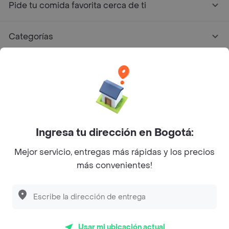
Pide tu comida favorita cerca de ti
Categorías
Únete a Rappi
Sobre Rappi
Facebook
Twitter
Instagram
Ingresa tu dirección en Bogotá:
Mejor servicio, entregas más rápidas y los precios
©
2026
Rappi Inc. All rights reserved.
más convenientes!
Descubre las
PROMOCIONES
que tenemos
para ti
Rappi S.A.S. --- NIT 900.843.898-9 --- Calle 63 # 16A-02
Bogotá D.C. --- notificacionesrappi@rappi.com
Usar mi ubicación actual