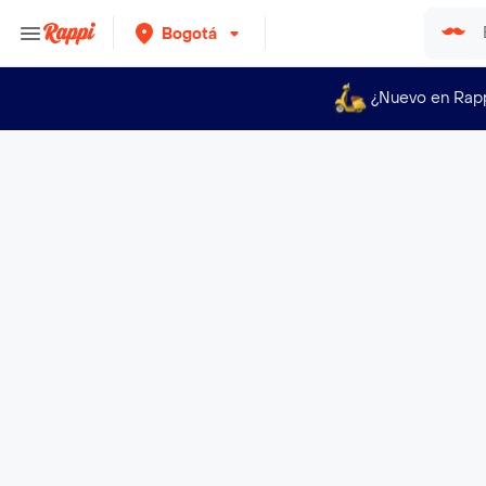
Bogotá
¿Nuevo en Rap