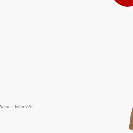
Funza
Matecaña