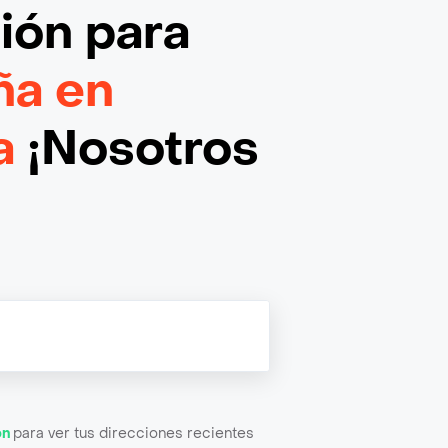
ción
para
ña en
a
¡Nosotros
ón
para ver tus direcciones recientes