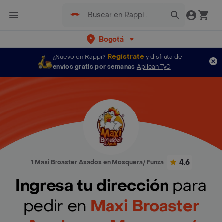
Bogotá
Regístrate
¿Nuevo en Rappi?
y disfruta de
envíos gratis por semanas
Aplican TyC
4.6
1 Maxi Broaster Asados en Mosquera/ Funza
Ingresa tu dirección
para
pedir en
Maxi Broaster