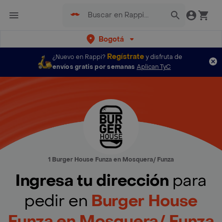
Bogotá
Regístrate
¿Nuevo en Rappi?
y disfruta de
envíos gratis por semanas
Aplican TyC
1 Burger House Funza en Mosquera/ Funza
Ingresa tu dirección
para
pedir en
Burger House
Funza en Mosquera/ Funza