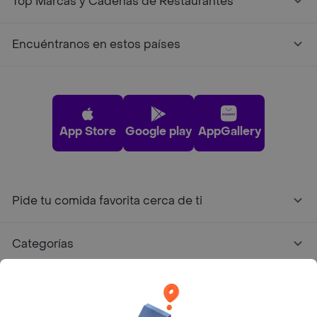
Top Marcas y Cadenas de Restaurantes
Encuéntranos en estos países
App Store
Google play
AppGallery
Pide tu comida favorita cerca de ti
Categorías
Únete a Rappi