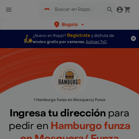
Bogotá
Regístrate
¿Nuevo en Rappi?
y disfruta de
envíos gratis por semanas
Aplican TyC
1 Hamburgo funza en Mosquera/ Funza
Ingresa tu dirección
para
pedir en
Hamburgo funza
en Mosquera/ Funza