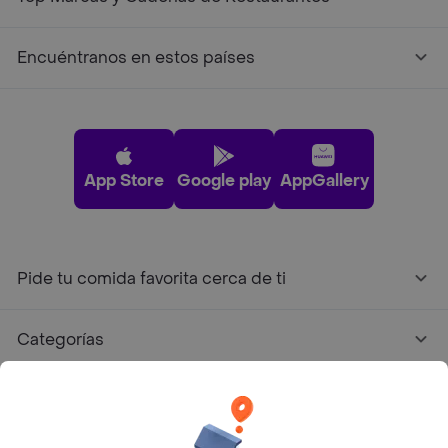
Encuéntranos en estos países
App Store
Google play
AppGallery
Pide tu comida favorita cerca de ti
Categorías
Únete a Rappi