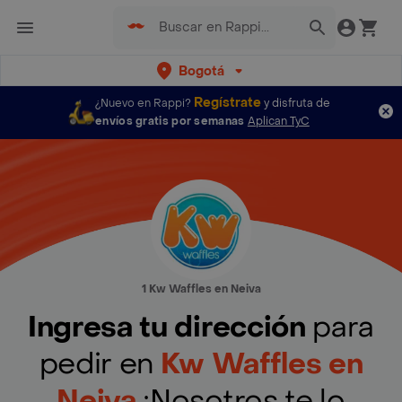
Bogotá
Regístrate
¿Nuevo en Rappi?
y disfruta de
envíos gratis por semanas
Aplican TyC
1 Kw Waffles en Neiva
Ingresa tu dirección
para
pedir en
Kw Waffles en
Neiva
¡Nosotros te lo