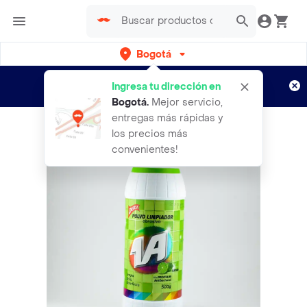
Bogotá
Regístrate
¿Nuevo en Rappi?
y disfruta de
Ingresa tu dirección en
envíos gratis por semanas
Aplican TyC
Bogotá
.
Mejor servicio,
entregas más rápidas y
los precios más
convenientes!