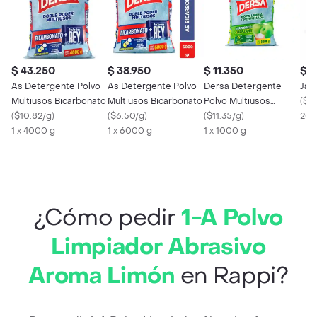
$ 43.250
$ 38.950
$ 11.350
$ 4
As Detergente Polvo
As Detergente Polvo
Dersa Detergente
Jab
Multiusos Bicarbonato
Multiusos Bicarbonato
Polvo Multiusos
(
$21
(
$10.82/g
)
(
$6.50/g
)
Bicarbonato Manzana
(
$11.35/g
)
200
1 x 4000 g
1 x 6000 g
1 x 1000 g
¿Cómo pedir
1-A Polvo
Limpiador Abrasivo
Aroma Limón
en Rappi?