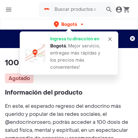
Bogotá
Regístrate
¿Nuevo en Rappi?
y disfruta de
Ingresa tu dirección en
envíos gratis por semanas
Aplican TyC
Bogotá
.
Mejor servicio,
entregas más rápidas y
los precios más
100 Dosis De Bienestar
convenientes!
Agotado
Información del producto
En este, el esperado regreso del endocrino más
querido y popular de las redes sociales, el
@endocrinorosero, podrás acceder a 100 dosis de
salud física, mental y espiritual, en un espectacular