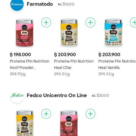
Farmatodo
$1600
$ 198.000
$ 203.900
$ 203.900
Proteina Fhn Nutrition
Proteína Fhn Nutrition
Proteína Fhn Nutriti
Hoof Powder
Heal Chai
Heal Vainilla
Chocolate
358.70/g
295.51/g
295.51/g
Fedco Unicentro On Line
$3000