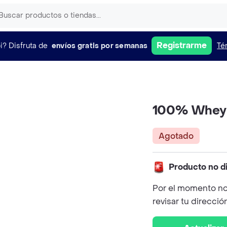
Registrarme
i?
Disfruta de
envíos gratis por semanas
Té
100% Whey 
Agotado
Producto no d
Por el momento no
revisar tu direcció