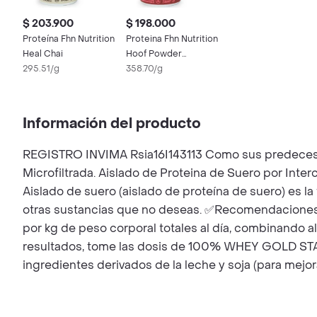
$ 203.900
$ 198.000
Proteína Fhn Nutrition
Proteina Fhn Nutrition
Heal Chai
Hoof Powder
295.51/g
Chocolate
358.70/g
Información del producto
REGISTRO INVIMA Rsia16I143113 Como sus predeces
Microfiltrada. Aislado de Proteina de Suero por Inte
Aislado de suero (aislado de proteína de suero) es
otras sustancias que no deseas. ✅Recomendaciones 
por kg de peso corporal totales al día, combinando
resultados, tome las dosis de 100% WHEY GOLD STAN
ingredientes derivados de la leche y soja (para mejora