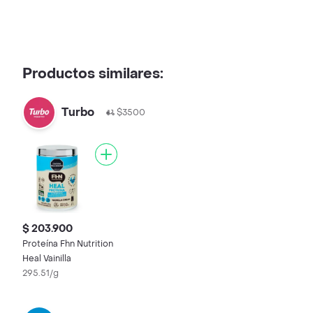
Productos similares:
Turbo
$3500
$ 203.900
Proteína Fhn Nutrition
Heal Vainilla
295.51/g