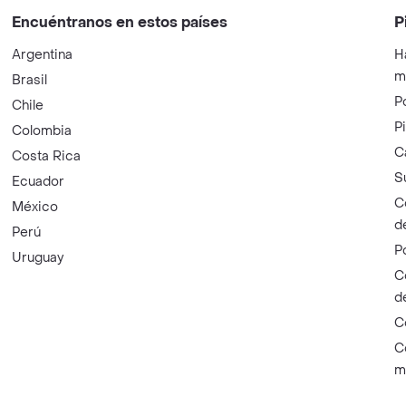
Encuéntranos en estos países
P
Argentina
H
m
Brasil
P
Chile
P
Colombia
C
Costa Rica
S
Ecuador
C
México
d
Perú
P
Uruguay
C
d
C
C
m