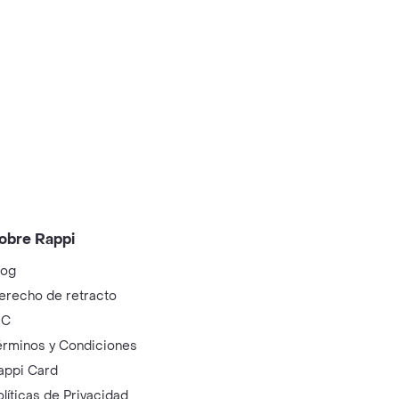
obre Rappi
log
erecho de retracto
IC
érminos y Condiciones
appi Card
olíticas de Privacidad