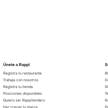
Únete a Rappi
S
Registra tu restaurante
B
Trabaja con nosotros
D
Registra tu tienda
S
Posiciones disponibles
T
Quiero ser Rappitendero
R
Haz crecer tu marca
P