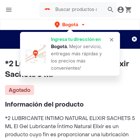
Bogotá
Regístrate
¿Nuevo en Rappi?
y disfruta de
Ingresa tu dirección en
envíos gratis por semanas
Aplican TyC
Bogotá
.
Mejor servicio,
entregas más rápidas y
los precios más
*2 Lubricante Intimo Natural Elixir
convenientes!
Sachets 5 Ml
Agotado
Información del producto
*2 LUBRICANTE INTIMO NATURAL ELIXIR SACHETS 5
ML El Gel Lubricante Íntimo Natural Elixir es un
producto cuyo fin es proporcionar una lubricación