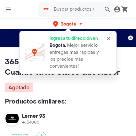
Bogotá
Regístrate
¿Nuevo en Rappi?
y disfruta de
Ingresa tu dirección en
envíos gratis por semanas
Aplican TyC
Bogotá
.
Mejor servicio,
entregas más rápidas y
los precios más
365 Cosas Que Puedes Hacer
convenientes!
Cuando Ya No Sabes Qué Hacer
Agotado
Productos similares:
Lerner 93
$4000