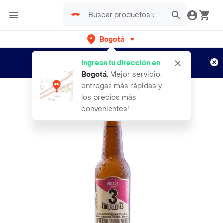
Bogotá
Regístrate
¿Nuevo en Rappi?
y disfruta de
Ingresa tu dirección en
envíos gratis por semanas
Aplican TyC
Bogotá
.
Mejor servicio,
entregas más rápidas y
los precios más
convenientes!