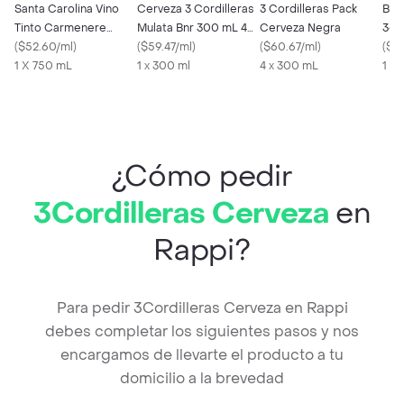
Santa Carolina Vino
Cerveza 3 Cordilleras
3 Cordilleras Pack
B30
Tinto Carmenere
Mulata Bnr 300 mL 4
Cerveza Negra
3cor
Reservado
(
$52.60/ml
)
Pack
(
$59.47/ml
)
(
$60.67/ml
)
(12
(
$3.
1 X 750 mL
1 x 300 ml
4 x 300 mL
1 X 
¿Cómo pedir
3Cordilleras Cerveza
en
Rappi?
Para pedir 3Cordilleras Cerveza en Rappi
debes completar los siguientes pasos y nos
encargamos de llevarte el producto a tu
domicilio a la brevedad