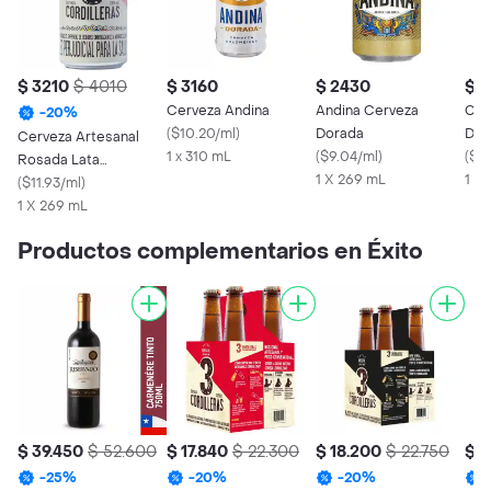
$ 3210
$ 4010
$ 3160
$ 2430
$ 
Cerveza Andina
Andina Cerveza
Cus
-
20
%
(
$10.20/ml
)
Dorada
Dor
Cerveza Artesanal
1 x 310 mL
(
$9.04/ml
)
(
$16
Rosada Lata
1 X 269 mL
1 x
3cordilleras
(
$11.93/ml
)
1 X 269 mL
Productos complementarios en Éxito
$ 39.450
$ 52.600
$ 17.840
$ 22.300
$ 18.200
$ 22.750
$ 
-
25
%
-
20
%
-
20
%