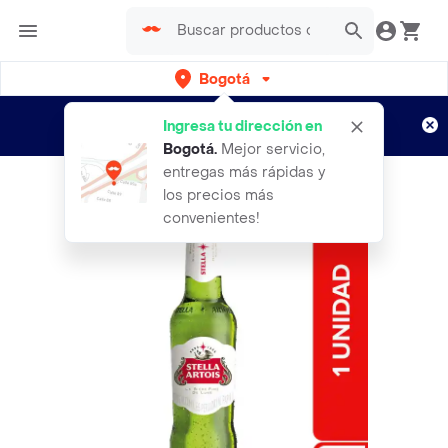
Bogotá
Regístrate
¿Nuevo en Rappi?
y disfruta de
Ingresa tu dirección en
envíos gratis por semanas
Aplican TyC
Bogotá
.
Mejor servicio,
entregas más rápidas y
los precios más
convenientes!