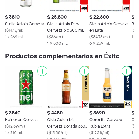
$ 3810
$ 25.800
$ 22.800
$ 
Stella Artois Cerveza
Stella Artois Pack
Stella Artois Cerveza
Bud
(
$14.17/ml
)
Cerveza 6 x 300 mL
en Lata
(
$10
1 x 269 mL
(
$86/ml
)
(
$84.76/ml
)
1 X
1 X 300 mL
6 X 269 mL
Productos complementarios en Éxito
$ 3840
$ 4480
$ 3690
$ 4
Heineken Cerveza
Club Colombia
Coronita Cerveza
Cor
(
$12.39/ml
)
Cerveza Dorada 330
Rubia Extra
(
$14
1 x 310 mL
mL
(
$13.58/ml
)
(
$17.58/ml
)
1 x