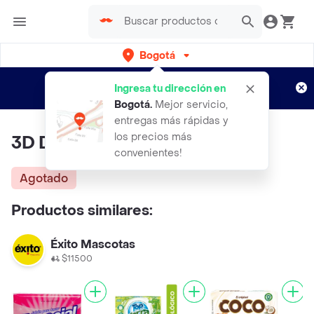
Bogotá
Regístrate
¿Nuevo en Rappi?
y disfruta de
Ingresa tu dirección en
envíos gratis por semanas
Aplican TyC
Bogotá
.
Mejor servicio,
entregas más rápidas y
los precios más
3D Detergente X 250
convenientes!
Agotado
Productos similares:
Éxito Mascotas
$11500