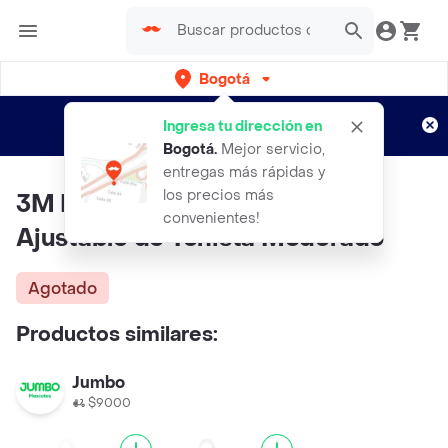
Bogotá
Regístrate
¿Nuevo en Rappi?
y disfruta de
Ingresa tu dirección en
envíos gratis por semanas
Aplican TyC
Bogotá
.
Mejor servicio,
entregas más rápidas y
los precios más
3M Futuro Soporte para Codo
convenientes!
Ajustable de Tenista Moderado
Agotado
Productos similares:
Jumbo
$9000