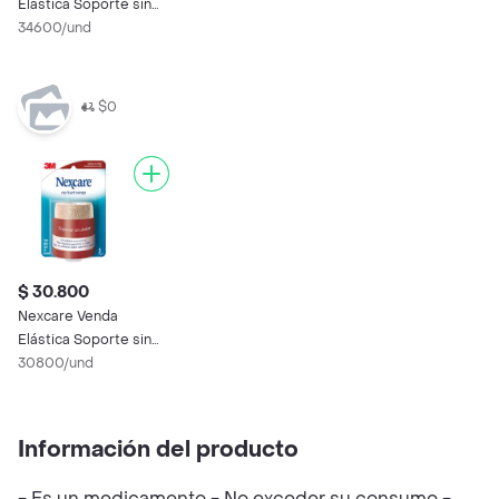
Elástica Soporte sin
Dolor
34600/und
$0
$ 30.800
Nexcare Venda
Elástica Soporte sin
Dolor
30800/und
Información del producto
- Es un medicamento - No exceder su consumo -