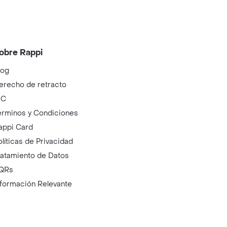
obre Rappi
log
erecho de retracto
IC
érminos y Condiciones
appi Card
olíticas de Privacidad
ratamiento de Datos
QRs
nformación Relevante