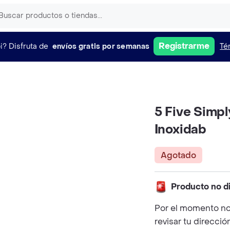
Registrarme
i?
Disfruta de
envíos gratis por semanas
Té
5 Five Simpl
Inoxidab
Agotado
Producto no d
Por el momento no
revisar tu direcció