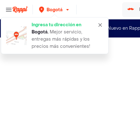
Bogotá
Ingresa tu dirección en
¿Nuevo en Rapp
Bogotá
.
Mejor servicio,
entregas más rápidas y los
precios más convenientes!
Rappi
5 five simply smart set cortador ga