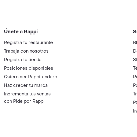
Únete a Rappi
S
Registra tu restaurante
B
Trabaja con nosotros
D
Registra tu tienda
S
Posiciones disponibles
T
Quiero ser Rappitendero
R
Haz crecer tu marca
P
Incrementa tus ventas
T
con Pide por Rappi
P
I