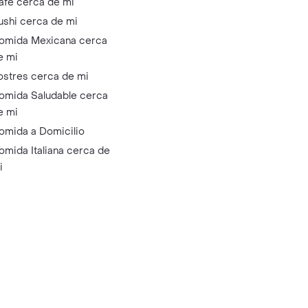
afé cerca de mi
ushi cerca de mi
omida Mexicana cerca
e mi
ostres cerca de mi
omida Saludable cerca
e mi
omida a Domicilio
omida Italiana cerca de
i