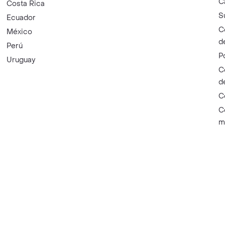
C
Costa Rica
S
Ecuador
C
México
d
Perú
P
Uruguay
C
d
C
C
m