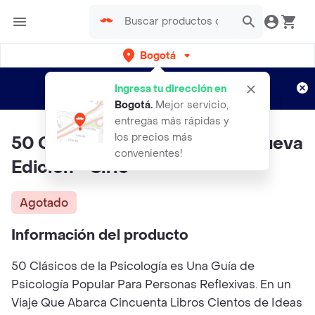
Bogotá
Regístrate
¿Nuevo en Rappi?
y disfruta de
Ingresa tu dirección en
envíos gratis por semanas
Aplican TyC
Bogotá
.
Mejor servicio,
entregas más rápidas y
los precios más
50 Clásicos de la Psicología. Nueva
convenientes!
Edición - Sirio
Agotado
Información del producto
50 Clásicos de la Psicología es Una Guía de
Psicología Popular Para Personas Reflexivas. En un
Viaje Que Abarca Cincuenta Libros Cientos de Ideas