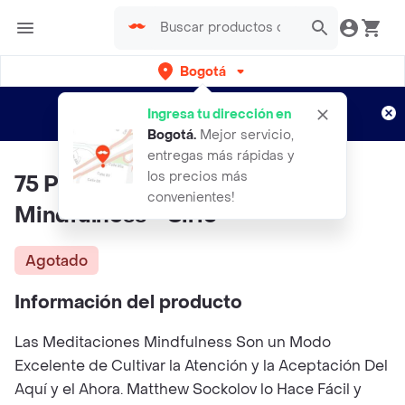
Bogotá
Regístrate
¿Nuevo en Rappi?
y disfruta de
Ingresa tu dirección en
envíos gratis por semanas
Aplican TyC
Bogotá
.
Mejor servicio,
entregas más rápidas y
los precios más
75 Prácticas Esenciales de
convenientes!
Mindfulness - Sirio
Agotado
Información del producto
Las Meditaciones Mindfulness Son un Modo
Excelente de Cultivar la Atención y la Aceptación Del
Aquí y el Ahora. Matthew Sockolov lo Hace Fácil y