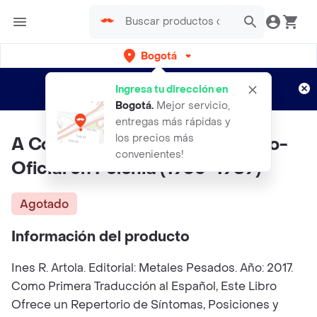
Bogotá
Regístrate
¿Nuevo en Rappi?
y disfruta de
Ingresa tu dirección en
envíos gratis por semanas
Aplican TyC
Bogotá
.
Mejor servicio,
entregas más rápidas y
los precios más
A Contrapelo. Textos de Arte No-
convenientes!
Oficial en Polonia (1960-1989)
Agotado
Información del producto
Ines R. Artola. Editorial: Metales Pesados. Año: 2017.
Como Primera Traducción al Español, Este Libro
Ofrece un Repertorio de Síntomas, Posiciones y