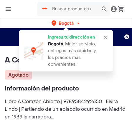
Bogotá
Regístrate
¿Nuevo en Rappi?
y disfruta de
Ingresa tu dirección en
envíos gratis por semanas
Aplican TyC
Bogotá
.
Mejor servicio,
entregas más rápidas y
los precios más
A Corazón Abierto
convenientes!
Agotado
Información del producto
Libro A Corazón Abierto | 9789584292650 | Elvira
Lindo | Partiendo de un episodio ocurrido en Madrid
en 1939 la narradora...