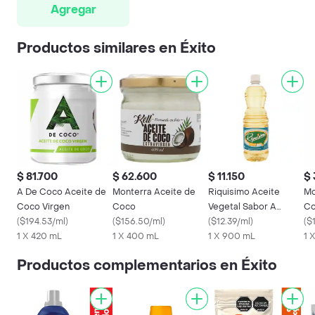
Agregar
Productos similares en Éxito
$ 81.700
$ 62.600
$ 11.150
$ 
A De Coco Aceite de
Monterra Aceite de
Riquisimo Aceite
Mo
Coco Virgen
Coco
Vegetal Sabor A
C
(
$194.53/ml
)
(
$156.50/ml
)
Mantequilla
(
$12.39/ml
)
(
$
1 X 420 mL
1 X 400 mL
1 X 900 mL
1 
Productos complementarios en Éxito