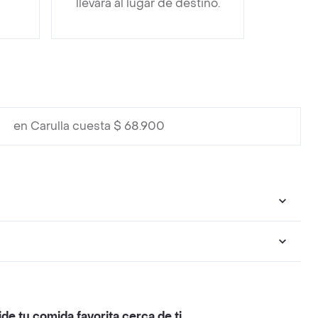
llevará al lugar de destino.
en Carulla cuesta $ 68.900
ide tu comida favorita cerca de ti