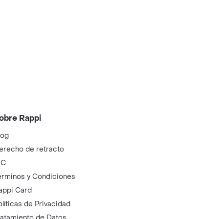
obre Rappi
log
erecho de retracto
IC
érminos y Condiciones
appi Card
olíticas de Privacidad
ratamiento de Datos