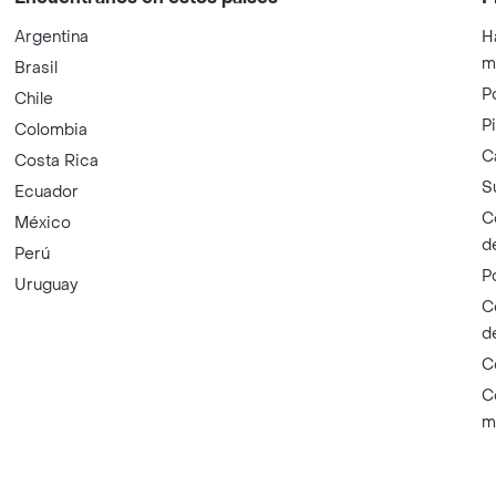
Argentina
H
m
Brasil
P
Chile
P
Colombia
C
Costa Rica
S
Ecuador
C
México
d
Perú
P
Uruguay
C
d
C
C
m