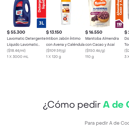
$ 55.300
$ 13.150
$ 16.550
$ 
Lavomatic Detergente
Intibon Jabón Íntimo
Manitoba Almendra
Do
Líquido Lavomatic
con Avena y Caléndula
con Cacao y Acaí
To
Floral 3 L
(
$18.44/ml
)
(
$109.59/g
)
(
$150.46/g
)
Ca
(
$
1 X 3000 mL
1 X 120 g
110 g
3 
¿Cómo pedir
A de 
Para pedir A de Co