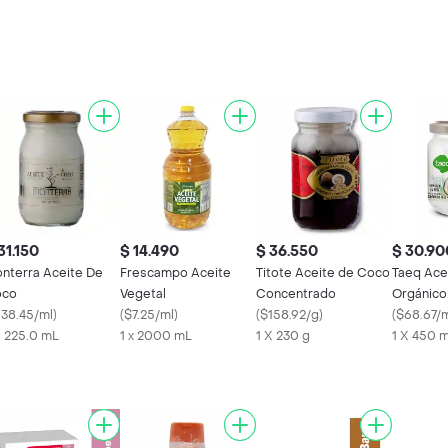
31.150
$ 14.490
$ 36.550
$ 30.90
nterra Aceite De
Frescampo Aceite
Titote Aceite de Coco
Taeq Ace
oco
Vegetal
Concentrado
Orgánico
138.45/ml
)
(
$7.25/ml
)
(
$158.92/g
)
(
$68.67/
X 225.0 mL
1 x 2000 mL
1 X 230 g
1 X 450 