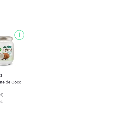
0
ite de Coco
ml
)
mL