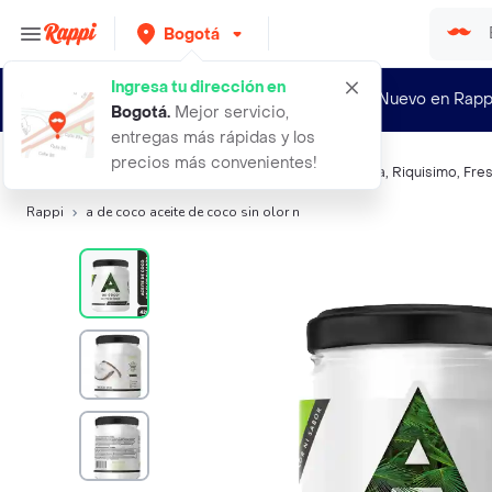
Bogotá
Ingresa tu dirección en
¿Nuevo en Rapp
Bogotá
.
Mejor servicio,
entregas más rápidas y los
precios más convenientes!
Búsquedas relacionadas:
Aceite
,
A De Coco
,
Monterra
,
Riquisimo
,
Fre
Rappi
a de coco aceite de coco sin olor n