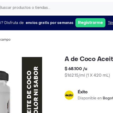
Registrarme
i?
Disfruta de
envíos gratis por semanas
Té
scampo
A de Coco Aceit
$ 68.100
/
u
$162.15/ml
(
1 X 420 mL
)
Éxito
Disponible en
Bogo