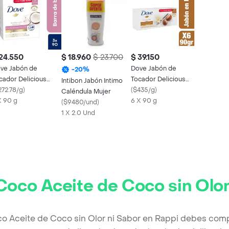
24.550
$ 18.960
$ 23.700
$ 39.150
ve Jabón de
Dove Jabón de
-
20
%
cador Delicious
Tocador Delicious
Intibon Jabón Intimo
re Leche de Coco
272.78/g
)
Care con Karité en
(
$435/g
)
Caléndula Mujer
X 90 g
Barra
6 X 90 g
(
$9480/und
)
1 X 2.0 Und
Coco Aceite de Coco sin Olor
co Aceite de Coco sin Olor ni Sabor en Rappi debes compl