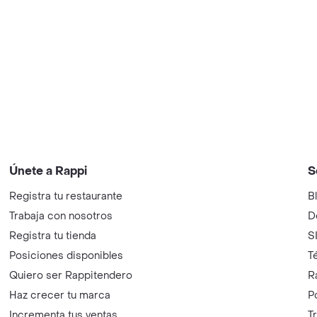
Únete a Rappi
S
Registra tu restaurante
B
Trabaja con nosotros
D
Registra tu tienda
S
Posiciones disponibles
T
Quiero ser Rappitendero
R
Haz crecer tu marca
P
Incrementa tus ventas
T