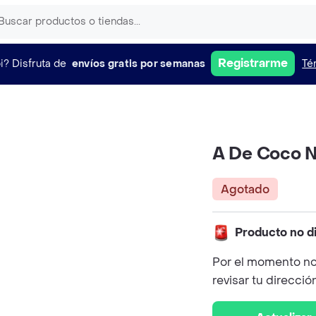
Registrarme
i?
Disfruta de
envíos gratis por semanas
Té
A De Coco N
Agotado
Producto no d
Por el momento no
revisar tu direcció