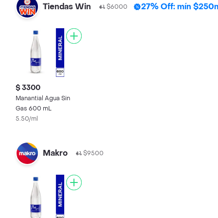
Tiendas Win
27% Off: mín $250m
$6000
$ 3300
Manantial Agua Sin
Gas 600 mL
5.50/ml
Makro
$9500