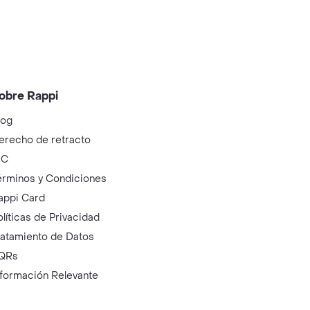
obre Rappi
log
erecho de retracto
IC
érminos y Condiciones
appi Card
olíticas de Privacidad
ratamiento de Datos
QRs
nformación Relevante