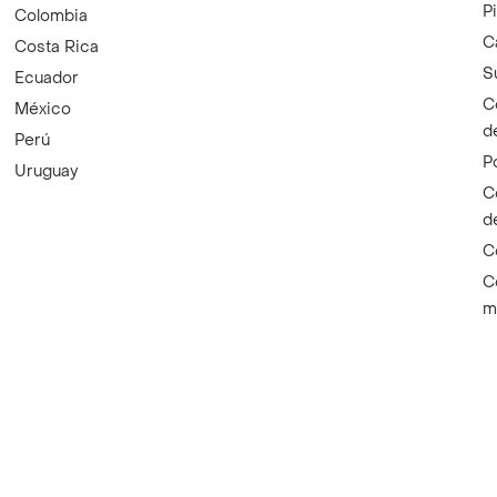
P
Colombia
C
Costa Rica
S
Ecuador
C
México
d
Perú
P
Uruguay
C
d
C
C
m