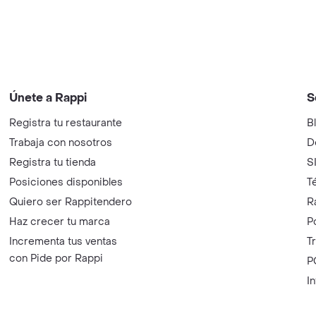
Únete a Rappi
S
Registra tu restaurante
B
Trabaja con nosotros
D
Registra tu tienda
S
Posiciones disponibles
T
Quiero ser Rappitendero
R
Haz crecer tu marca
P
Incrementa tus ventas
T
con Pide por Rappi
P
I