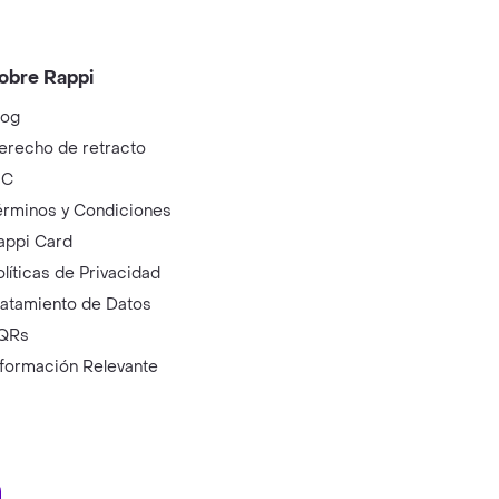
obre Rappi
log
erecho de retracto
IC
érminos y Condiciones
appi Card
olíticas de Privacidad
ratamiento de Datos
QRs
nformación Relevante
ry