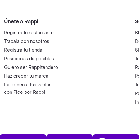
Únete a Rappi
S
Registra tu restaurante
B
Trabaja con nosotros
D
Registra tu tienda
S
Posiciones disponibles
T
Quiero ser Rappitendero
R
Haz crecer tu marca
P
Incrementa tus ventas
T
con Pide por Rappi
P
I
App Store
Play Store
AppGalle