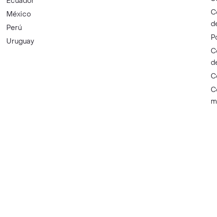
Ecuador
C
México
d
Perú
P
Uruguay
C
d
C
C
m