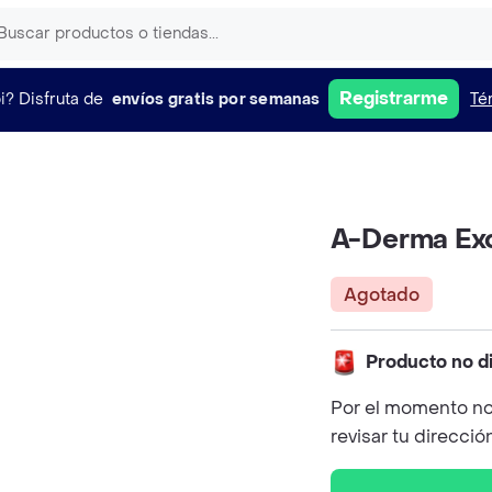
Registrarme
i?
Disfruta de
envíos gratis por semanas
Té
A-Derma Ex
Agotado
Producto no d
Por el momento no
revisar tu direcció