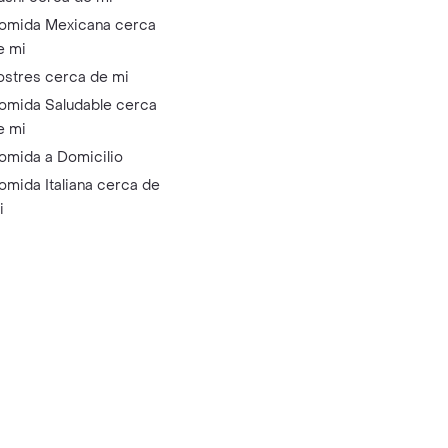
omida Mexicana cerca
e mi
ostres cerca de mi
omida Saludable cerca
e mi
omida a Domicilio
omida Italiana cerca de
i