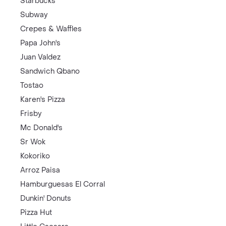
Starbucks
Subway
Crepes & Waffles
Papa John's
Juan Valdez
Sandwich Qbano
Tostao
Karen's Pizza
Frisby
Mc Donald's
Sr Wok
Kokoriko
Arroz Paisa
Hamburguesas El Corral
Dunkin' Donuts
Pizza Hut