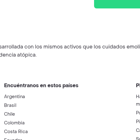
arrollada con los mismos activos que los cuidados emoli
ndencia atópica.
Encuéntranos en estos países
P
Argentina
H
m
Brasil
P
Chile
P
Colombia
C
Costa Rica
S