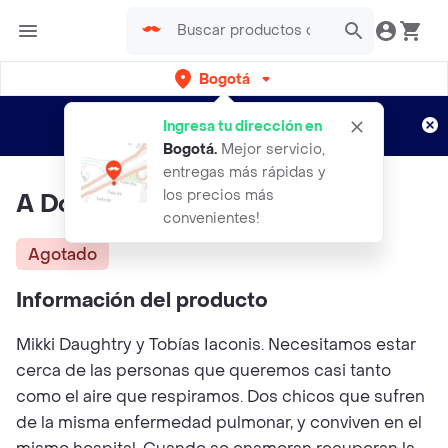
Bogotá
Regístrate
¿Nuevo en Rappi?
y disfruta de
Ingresa tu dirección en
envíos gratis por semanas
Aplican TyC
Bogotá
.
Mejor servicio,
entregas más rápidas y
los precios más
A Dos Metros De Ti
convenientes!
Agotado
Información del producto
Mikki Daughtry y Tobías Iaconis. Necesitamos estar
cerca de las personas que queremos casi tanto
como el aire que respiramos. Dos chicos que sufren
de la misma enfermedad pulmonar, y conviven en el