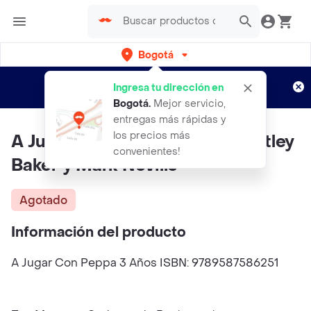
Bogotá
Regístrate
¿Nuevo en Rappi?
y disfruta de
Ingresa tu dirección en
envíos gratis por semanas
Aplican TyC
Bogotá
.
Mejor servicio,
entregas más rápidas y
los precios más
A Jugar Con Peppa 3 Años - Astley
convenientes!
Baker y Mark Neville
Agotado
Información del producto
A Jugar Con Peppa 3 Años ISBN: 9789587586251