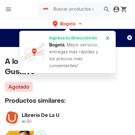
Bogotá
Regístrate
¿Nuevo en Rappi?
y disfruta de
Ingresa tu dirección en
envíos gratis por semanas
Aplican TyC
Bogotá
.
Mejor servicio,
entregas más rápidas y
los precios más
A lo Lejos - Parada Aguirre/
convenientes!
Gustavo
Agotado
Productos similares:
Librería De La U
$0