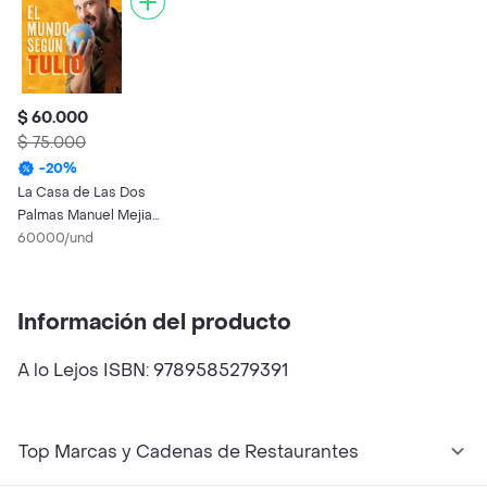
$ 60.000
$ 75.000
-
20
%
La Casa de Las Dos
Palmas Manuel Mejia
Vallejo
60000/und
Información del producto
A lo Lejos ISBN: 9789585279391
Top Marcas y Cadenas de Restaurantes