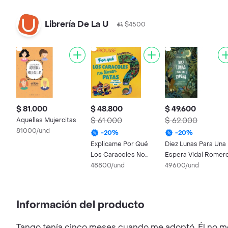
Librería De La U
$4500
$ 81.000
$ 48.800
$ 49.600
Aquellas Mujercitas
$ 61.000
$ 62.000
81000/und
-
20
%
-
20
%
Explicame Por Qué
Diez Lunas Para Una
Los Caracoles No
Espera Vidal Romer
Tienen Patas
48800/und
Velia
49600/und
Información del producto
Tango tenía cinco meses cuando me adoptó. Él no me 