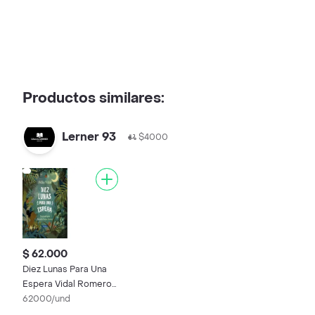
Productos similares:
Lerner 93
$4000
$ 62.000
Diez Lunas Para Una
Espera Vidal Romero
Velia
62000/und