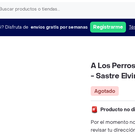
Registrarme
i?
Disfruta de
envíos gratis por semanas
Té
A Los Perro
- Sastre Elvi
Agotado
Producto no d
Por el momento no
revisar tu direcció