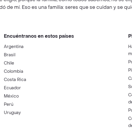
dó de mí. Eso es una familia: seres que se cuidan y se qui
Encuéntranos en estos países
P
Argentina
H
m
Brasil
P
Chile
P
Colombia
C
Costa Rica
S
Ecuador
C
México
d
Perú
P
Uruguay
C
d