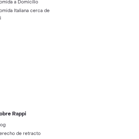
omida a Domicilio
omida Italiana cerca de
i
obre Rappi
log
erecho de retracto