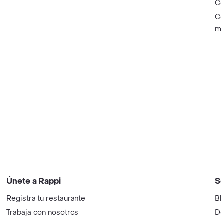
C
C
m
Únete a Rappi
S
Registra tu restaurante
B
Trabaja con nosotros
D