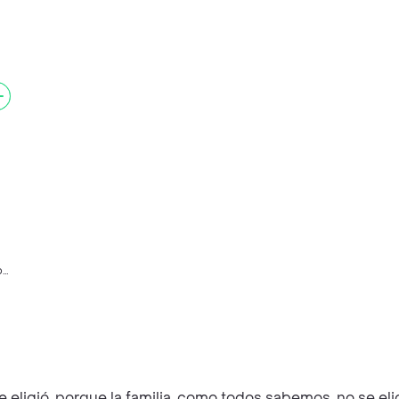
o
eligió, porque la familia, como todos sabemos, no se el