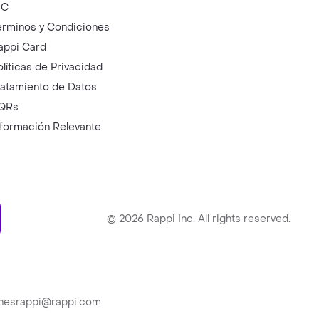
IC
érminos y Condiciones
appi Card
olíticas de Privacidad
ratamiento de Datos
QRs
nformación Relevante
ry
©
2026
Rappi Inc. All rights reserved.
ionesrappi@rappi.com