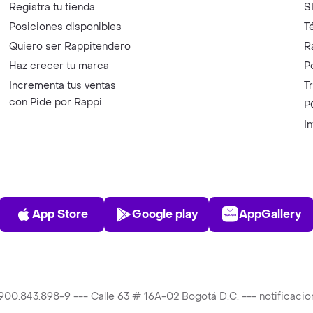
Registra tu tienda
S
Posiciones disponibles
T
Quiero ser Rappitendero
R
Haz crecer tu marca
P
Incrementa tus ventas
T
con Pide por Rappi
P
I
App Store
Play Store
AppGalle
App Store
Google play
AppGallery
T 900.843.898-9 --- Calle 63 # 16A-02 Bogotá D.C. --- notificac