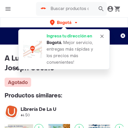
Bogotá
Regístrate
¿Nuevo en Rappi?
y disfruta de
Ingresa tu dirección en
envíos gratis por semanas
Aplican TyC
Bogotá
.
Mejor servicio,
entregas más rápidas y
los precios más
A Luna le Encanta el Museo -
convenientes!
Joseph Coelho
Agotado
Productos similares:
Librería De La U
$0