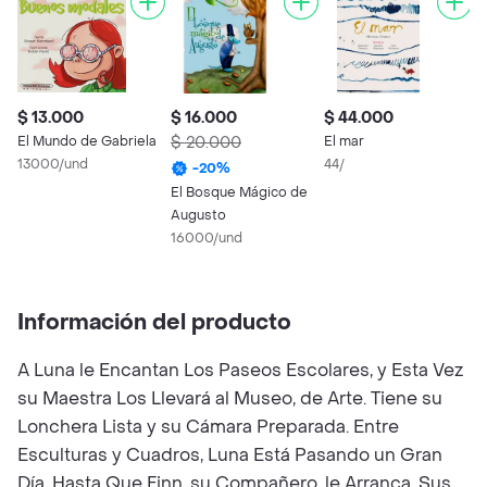
$ 13.000
$ 16.000
$ 44.000
$
El Mundo de Gabriela
$ 20.000
El mar
$
13000/und
44/
-
20
%
El Bosque Mágico de
L
Augusto
5
16000/und
Información del producto
A Luna le Encantan Los Paseos Escolares, y Esta Vez
su Maestra Los Llevará al Museo, de Arte. Tiene su
Lonchera Lista y su Cámara Preparada. Entre
Esculturas y Cuadros, Luna Está Pasando un Gran
Día, Hasta Que Finn, su Compañero, le Arranca, Sus